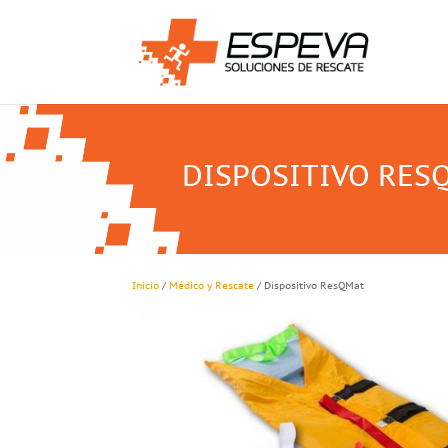
DISPOSITIVO RES
Inicio
/
Médico y Rescate
/ Dispositivo ResQMat